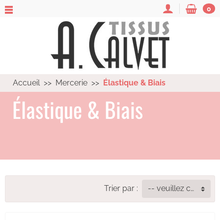
0
Accueil
Mercerie
Élastique & Biais
Élastique & Biais
Trier par :
-- veuillez choisir --