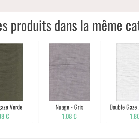
es produits dans la même cat
gaze Verde
Nuage - Gris
Double Gaze 
08 €
1,08 €
1,8