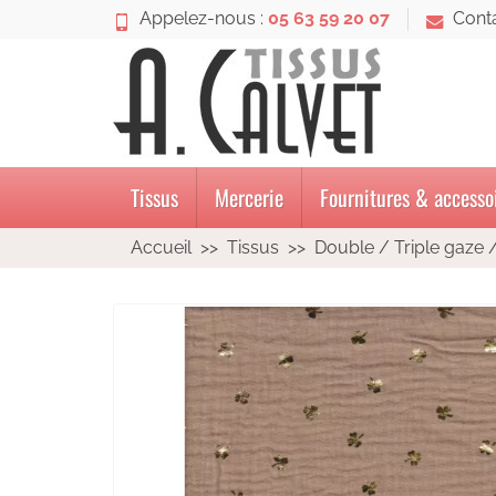
Appelez-nous :
05 63 59 20 07
Cont
Tissus
Mercerie
Fournitures & accesso
Accueil
Tissus
Double / Triple gaze 