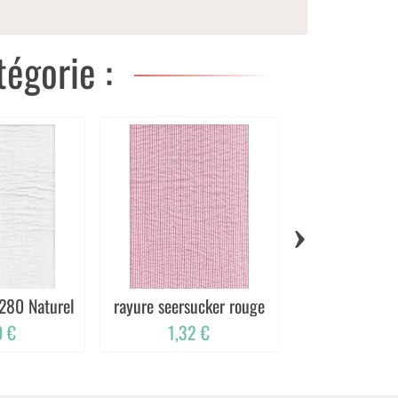
égorie :
›
280 Naturel
rayure seersucker rouge
Bambino Vie
0 €
1,32 €
1,08 