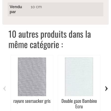
Vendu
10 cm
par
10 autres produits dans la
même catégorie :
‹
›
rayure seersucker gris
Double gaze Bambino
Do
Ecru