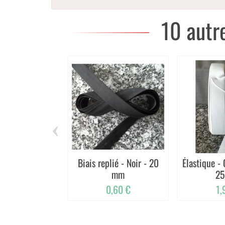
10 autr
‹
Biais replié - Noir - 20
Élastique - 
mm
2
0,60 €
1,