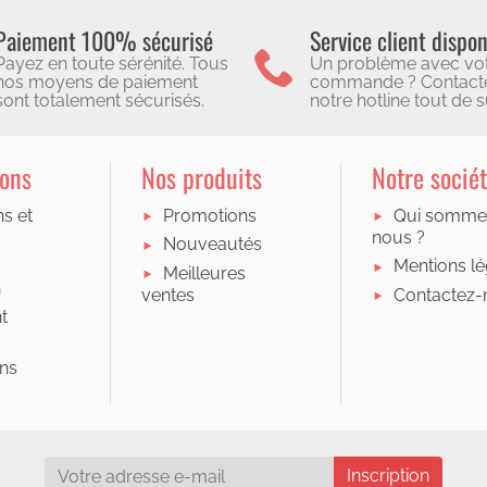
Paiement 100% sécurisé
Service client dispon
Payez en toute sérénité. Tous
Un problème avec vo
nos moyens de paiement
commande ? Contact
sont totalement sécurisés.
notre hotline tout de su
ions
Nos produits
Notre socié
ns et
Promotions
Qui somme
nous ?
Nouveautés
Mentions lé
Meilleures
n
Contactez-
ventes
t
ons