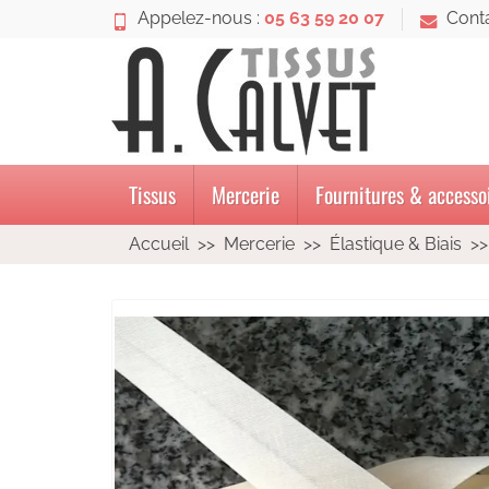
Appelez-nous :
05 63 59 20 07
Cont
Tissus
Mercerie
Fournitures & accesso
Accueil
Mercerie
Élastique & Biais