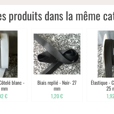
es produits dans la même cat
Côtelé blanc -
Biais replié - Noir- 27
Élastique - C
5 mm
mm
25 
92 €
1,20 €
1,9