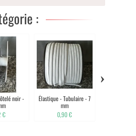
égorie :
›
ôtelé noir -
Élastique - Tubulaire - 7
Biais replié -
mm
mm
mm
2 €
0,90 €
0,60 