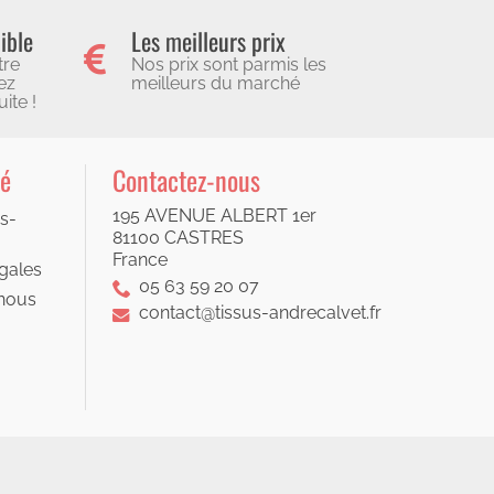
ible
Les meilleurs prix
tre
Nos prix sont parmis les
ez
meilleurs du marché
ite !
té
Contactez-nous
195 AVENUE ALBERT 1er
s-
81100 CASTRES
France
gales
05 63 59 20 07
nous
contact@tissus-andrecalvet.fr