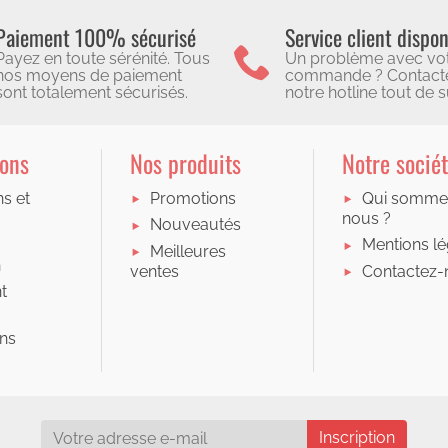
Paiement 100% sécurisé
Service client dispon
Payez en toute sérénité. Tous
Un problème avec vo
nos moyens de paiement
commande ? Contact
sont totalement sécurisés.
notre hotline tout de su
ions
Nos produits
Notre socié
ns et
Promotions
Qui somme
nous ?
Nouveautés
Mentions lé
Meilleures
n
Contactez-
ventes
t
ons