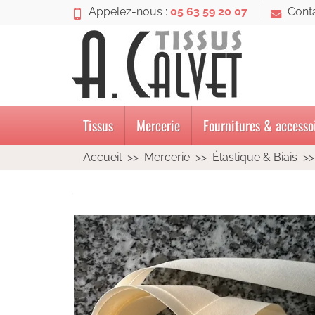
Appelez-nous :
05 63 59 20 07
Cont
Tissus
Mercerie
Fournitures & accesso
Accueil
Mercerie
Élastique & Biais