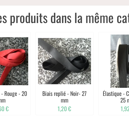
es produits dans la même cat
é - Rouge - 20
Biais replié - Noir- 27
Élastique - C
mm
mm
25 
60 €
1,20 €
1,9