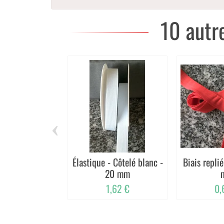
10 autr
‹
Élastique - Côtelé blanc -
Biais repli
20 mm
1,62 €
0,