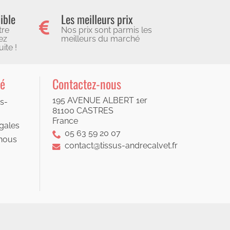
ible
Les meilleurs prix
tre
Nos prix sont parmis les
ez
meilleurs du marché
ite !
té
Contactez-nous
195 AVENUE ALBERT 1er
s-
81100 CASTRES
France
gales
05 63 59 20 07
nous
contact@tissus-andrecalvet.fr