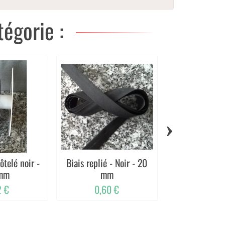
égorie :
›
ôtelé noir -
Biais replié - Noir - 20
Élastique à 
mm
mm
Blan
2 €
0,60 €
0,45 