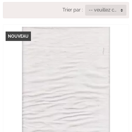
Trier par :
-- veuillez choisir --
NOUVEAU