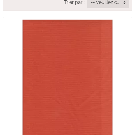
Trier par :
-- veuillez choisir --