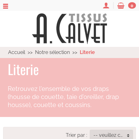
0
Accueil
Notre sélection
Literie
Literie
Retrouvez l'ensemble de vos draps
(housse de couette, taie d'oreiller, drap
housse), couette et coussins.
Trier par :
-- veuillez choisir --