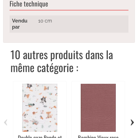
Fiche technique
Vendu
10 cm
par
10 autres produits dans la
même catégorie :
‹
›
Double gaze Panda et
Bambino Vieux rose