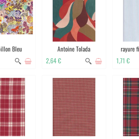
illon Bleu
Antoine Tolada
rayure f
2,64 €
1,71 €