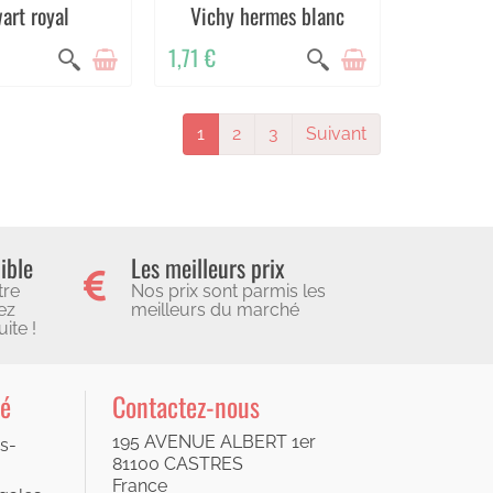
art royal
Vichy hermes blanc
1,71 €
1
2
3
Suivant
ible
Les meilleurs prix
tre
Nos prix sont parmis les
ez
meilleurs du marché
ite !
té
Contactez-nous
195 AVENUE ALBERT 1er
s-
81100 CASTRES
France