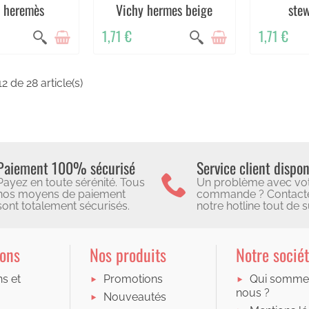
s heremès
Vichy hermes beige
stew
1,71 €
1,71 €
2 de 28 article(s)
Paiement 100% sécurisé
Service client dispon
Payez en toute sérénité. Tous
Un problème avec vo
nos moyens de paiement
commande ? Contact
sont totalement sécurisés.
notre hotline tout de su
ions
Nos produits
Notre socié
ns et
Promotions
Qui somme
nous ?
Nouveautés