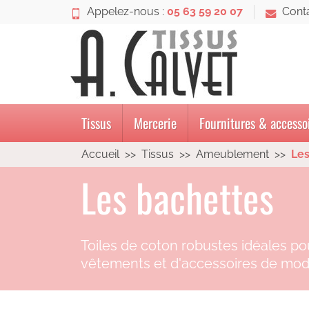
Appelez-nous :
05 63 59 20 07
Cont
Tissus
Mercerie
Fournitures & accesso
Accueil
Tissus
Ameublement
Les
Les bachettes
Toiles de coton robustes idéales pou
vêtements et d'accessoires de mo