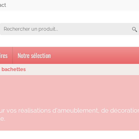
act
ires
Notre sélection
 bachettes
r vos réalisations d'ameublement, de décoration (
de.