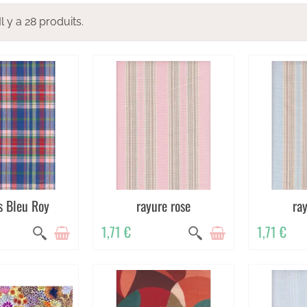
Il y a 28 produits.
s Bleu Roy
rayure rose
ray
1,71 €
1,71 €