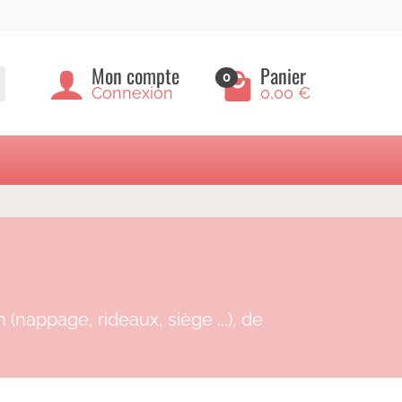
Mon compte
Panier
0
Connexion
0,00 €
nappage, rideaux, siège ...), de