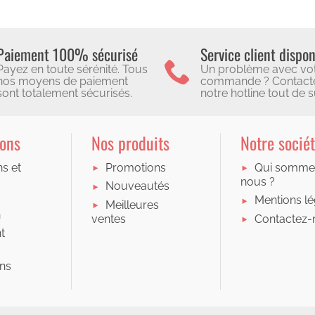
Paiement 100% sécurisé
Service client dispon
Payez en toute sérénité. Tous
Un problème avec vo
nos moyens de paiement
commande ? Contact
sont totalement sécurisés.
notre hotline tout de su
ions
Nos produits
Notre socié
ns et
Promotions
Qui somme
nous ?
Nouveautés
Mentions lé
Meilleures
n
Contactez-
ventes
t
ons