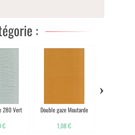
égorie :
›
e 280 Vert
Double gaze Moutarde
Jolie Fleu
0 €
1,08 €
1,20 