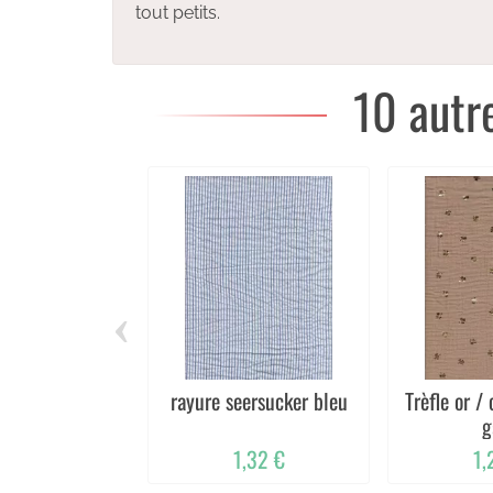
tout petits.
10 autr
‹
rayure seersucker bleu
Trèfle or / cam
g
1,32 €
1,