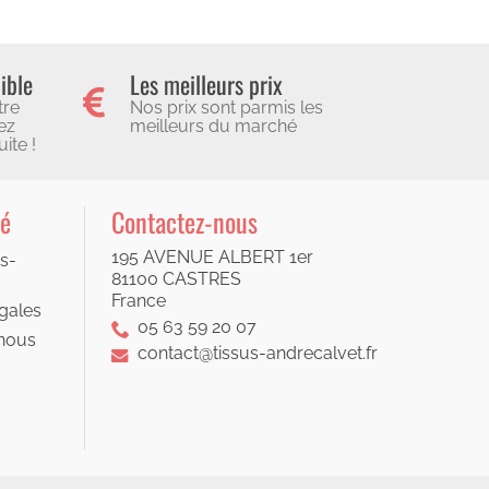
ible
Les meilleurs prix
tre
Nos prix sont parmis les
ez
meilleurs du marché
ite !
té
Contactez-nous
195 AVENUE ALBERT 1er
s-
81100 CASTRES
France
gales
05 63 59 20 07
nous
contact@tissus-andrecalvet.fr