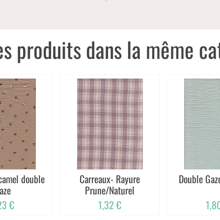
es produits dans la même cat
el double
Carreaux- Rayure
Double Gaz
aze
Prune/Naturel
23 €
1,32 €
1,8