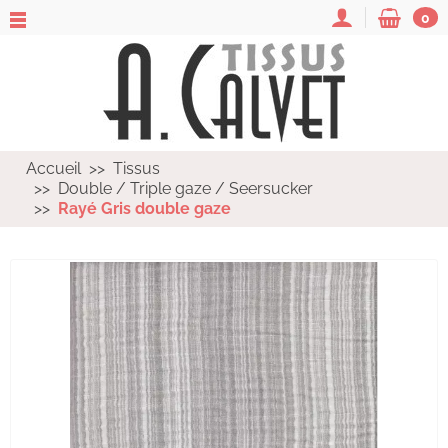
0
Accueil
Tissus
Double / Triple gaze / Seersucker
Rayé Gris double gaze