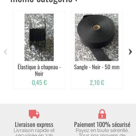
‹
›
Élastique à chapeau -
Sangle - Noir - 50 mm
Él
Noir
0,45 €
2,10 €
Livraison express
Paiement 100% sécurisé
Livraison rapide et
Payez en toute sérénité.
sécurisée en 72h
Tous nos moyens de