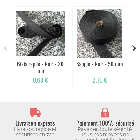
‹
›
Biais replié - Noir - 20
Sangle - Noir - 50 mm
Él
mm
0,60 €
2,10 €
Livraison express
Paiement 100% sécurisé
Livraison rapide et
Payez en toute sérénité.
sécurisée en 72h
Tous nos moyens de
paiement sont totalement