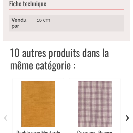
Fiche technique
Vendu
10 cm
par
10 autres produits dans la
même catégorie :
‹
›
Double gaze Moutarde
Carreaux- Rayure
ra