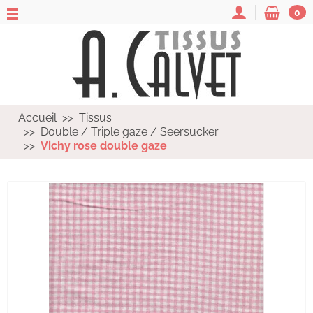
0
Accueil
Tissus
Double / Triple gaze / Seersucker
Vichy rose double gaze