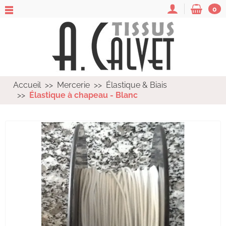
0
Accueil
Mercerie
Élastique & Biais
Élastique à chapeau - Blanc