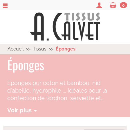
0
Accueil
Tissus
Éponges
Éponges
Eponges pur coton et bambou, nid
d'abeille, hydrophile ... Idéales pour la
confection de torchon, serviette et
peignoir.
Voir plus