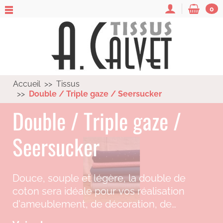
0
Accueil
Tissus
Double / Triple gaze / Seersucker
Double / Triple gaze /
Seersucker
Douce, souple et légère, la double de
coton sera idéale pour vos réalisation
d'ameublement, de décoration, de
vêtement et d'accessoires.