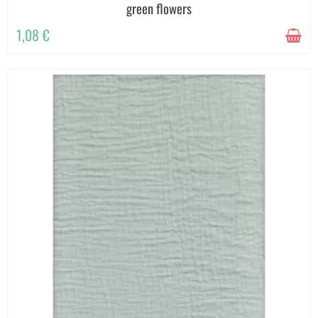
green flowers
1,08 €